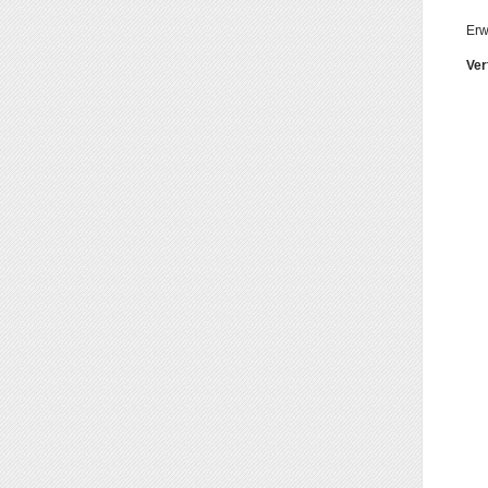
Erw
Ver