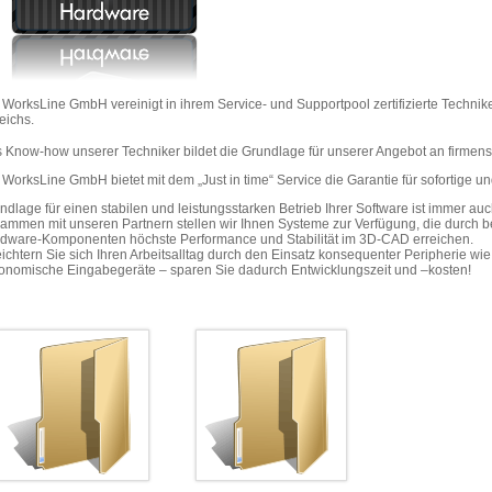
 WorksLine GmbH vereinigt in ihrem Service- und Supportpool zertifizierte Technik
eichs.
 Know-how unserer Techniker bildet die Grundlage für unserer Angebot an firme
 WorksLine GmbH bietet mit dem „Just in time“ Service die Garantie für sofortige 
ndlage für einen stabilen und leistungsstarken Betrieb Ihrer Software ist immer auc
ammen mit unseren Partnern stellen wir Ihnen Systeme zur Verfügung, die durch be
dware-Komponenten höchste Performance und Stabilität im 3D-CAD erreichen.
eichtern Sie sich Ihren Arbeitsalltag durch den Einsatz konsequenter Peripherie w
onomische Eingabegeräte – sparen Sie dadurch Entwicklungszeit und –kosten!