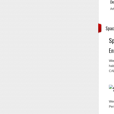
De
Ar
Spac
S
En
Wie
hab
CAD
Wer
Per