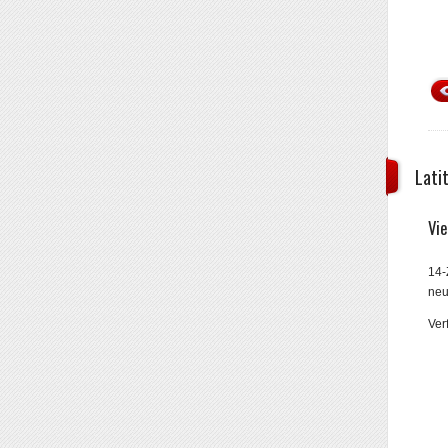
Lati
Vi
14-
neu
Ver