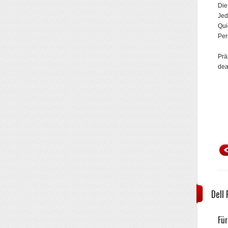
Die
Jed
Qui
Per
Prä
dea
Dell
Fü