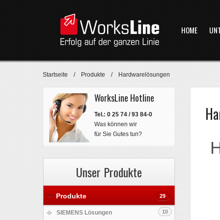
HOME
UN
Startseite
/
Produkte
/
Hardwarelösungen
WorksLine Hotline
Ha
Tel.: 0 25 74 / 93 84-0
Was können wir
für Sie Gutes tun?
H
Unser Produkte
Produkte
29
10
SIEMENS Lösungen