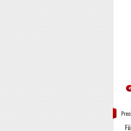
Prec
Fü