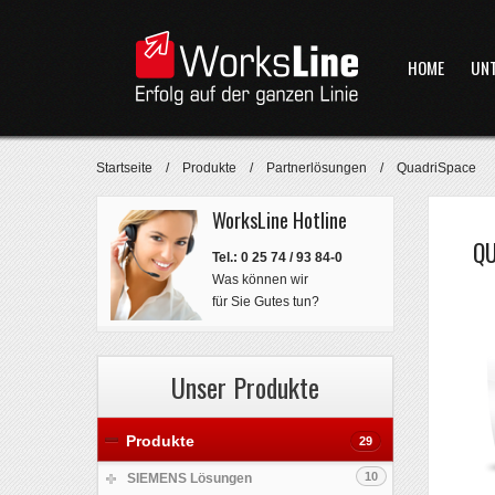
HOME
UN
Startseite
/
Produkte
/
Partnerlösungen
/
QuadriSpace
WorksLine Hotline
Q
Tel.: 0 25 74 / 93 84-0
Was können wir
für Sie Gutes tun?
Unser Produkte
Produkte
29
10
SIEMENS Lösungen