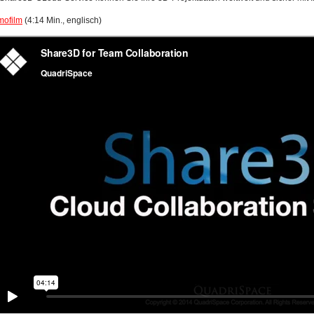
ofilm
(4:14 Min., englisch)