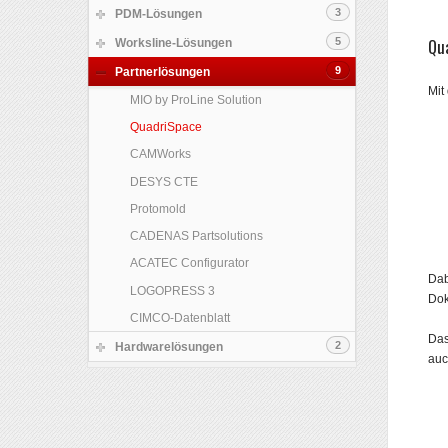
3
Solid Edge
PDM-Lösungen
NX
Qu
5
DBSolidEdge
Worksline-Lösungen
NX-CAM
DBInventor
9
Programmierung
Partnerlösungen
Mit
Teamcenter
DBWorks
Projektbegleitung
MIO by ProLine Solution
Tecnomatix
Test Lizenzen
QuadriSpace
PLM Components
Worksline Software
CAMWorks
Akademische Lizenzen
Customizing
DESYS CTE
45 Tage Solid Edge Testlizenz
Protomold
Solid Edge & 3D Sync Mietlizenzen
CADENAS Partsolutions
WorksLine YouTube-Channel
ACATEC Configurator
Dab
LOGOPRESS 3
Dok
CIMCO-Datenblatt
Das
2
Hardwarelösungen
auc
DELL
3DConnexion