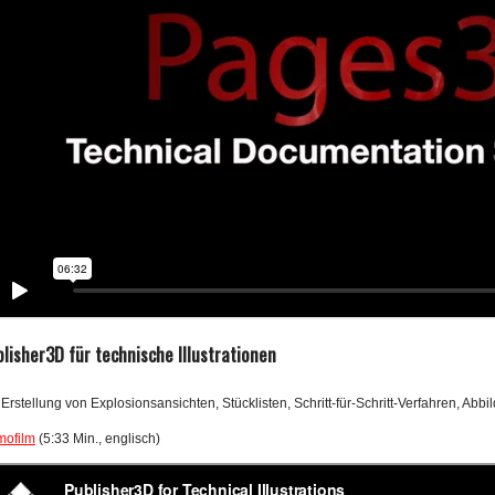
lisher3D für technische Illustrationen
 Erstellung von Explosionsansichten, Stücklisten, Schritt-für-Schritt-Verfahren, Ab
ofilm
(5:33 Min., englisch)