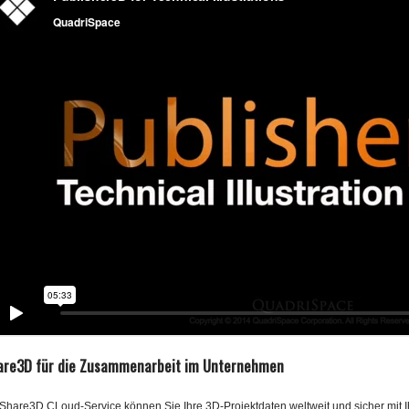
are3D für die Zusammenarbeit im Unternehmen
 Share3D CLoud-Service können Sie Ihre 3D-Projektdaten weltweit und sicher mit